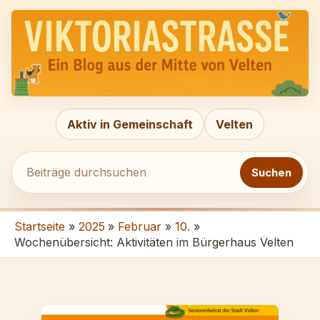
Zum
Beiträge
Inhalt
durchsuchen
springen
Aktiv in Gemeinschaft
Velten
Suchen
Startseite
2025
Februar
10.
Wochenübersicht: Aktivitäten im Bürgerhaus Velten