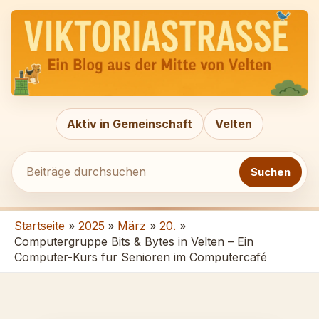
Zum
Beiträge
Inhalt
durchsuchen
springen
Aktiv in Gemeinschaft
Velten
Suchen
Startseite
2025
März
20.
Computergruppe Bits & Bytes in Velten – Ein
Computer-Kurs für Senioren im Computercafé