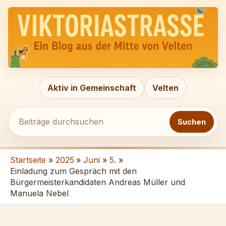
Zum
Beiträge
Inhalt
durchsuchen
springen
Aktiv in Gemeinschaft
Velten
Suchen
Startseite
2025
Juni
5.
Einladung zum Gespräch mit den
Bürgermeisterkandidaten Andreas Müller und
Manuela Nebel