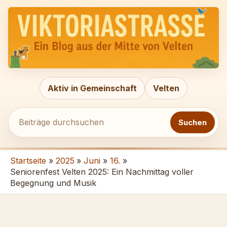
Zum
Beiträge
Inhalt
durchsuchen
springen
Aktiv in Gemeinschaft
Velten
Suchen
Startseite
2025
Juni
16.
Seniorenfest Velten 2025: Ein Nachmittag voller
Begegnung und Musik