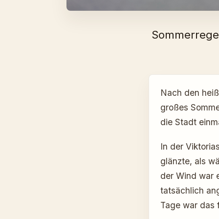
Sommerregen 
Nach den heiße
großes Sommerg
die Stadt ein
In der Viktori
glänzte, als w
der Wind war e
tatsächlich a
Tage war das f