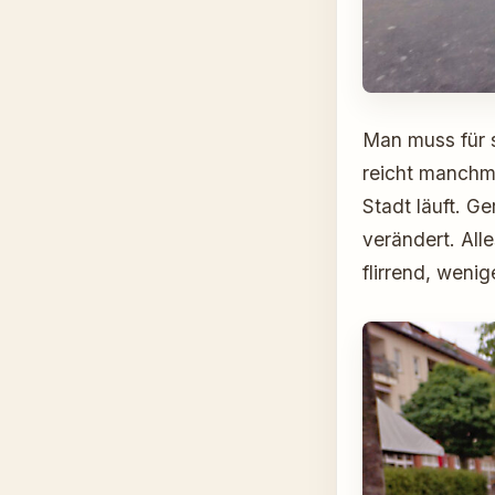
Man muss für 
reicht manchma
Stadt läuft. G
verändert. All
flirrend, weni