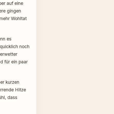
er auf eine
ere gingen
 mehr Wohltat
enn es
quicklich noch
merwetter
d für ein paar
er kurzen
irrende Hitze
ühl, dass