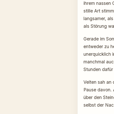
ihrem nassen G
stille Art sti
langsamer, als
als Störung wa
Gerade im Som
entweder zu he
unerquicklich 
manchmal auch 
Stunden dafür 
Velten sah an
Pause davon. A
über den Stein
selbst der Nac