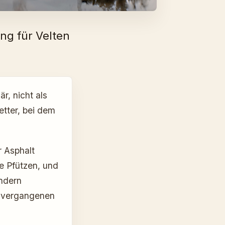
ng für Velten
r, nicht als
etter, bei dem
r Asphalt
e Pfützen, und
ondern
r vergangenen