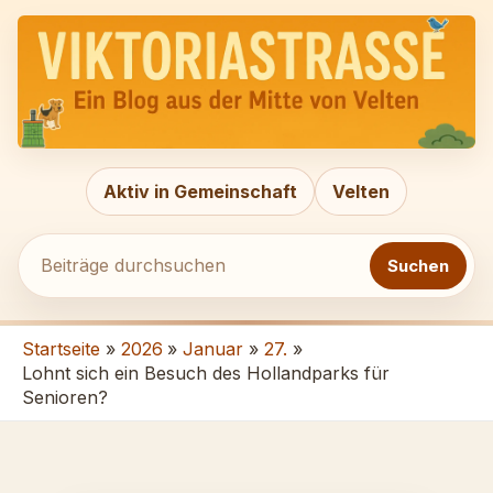
Zum
Beiträge
Inhalt
durchsuchen
springen
Aktiv in Gemeinschaft
Velten
Suchen
Startseite
2026
Januar
27.
Lohnt sich ein Besuch des Hollandparks für
Senioren?