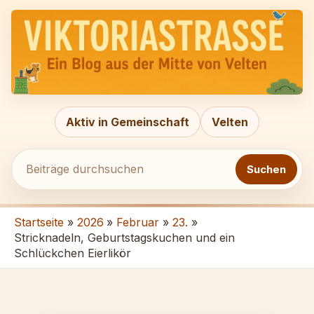
Zum
Beiträge
Inhalt
durchsuchen
springen
Aktiv in Gemeinschaft
Velten
Suchen
Startseite
2026
Februar
23.
Stricknadeln, Geburtstagskuchen und ein
Schlückchen Eierlikör