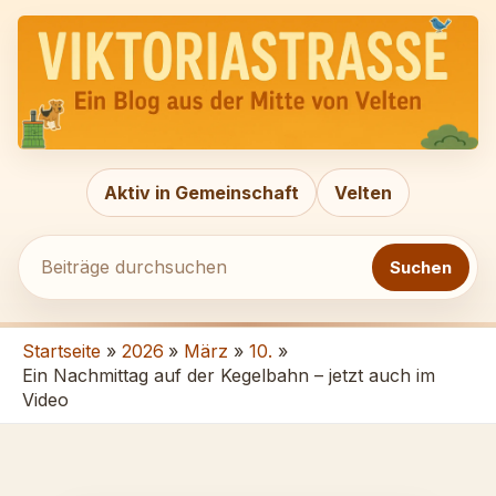
Zum
Beiträge
Inhalt
durchsuchen
springen
Aktiv in Gemeinschaft
Velten
Suchen
Startseite
2026
März
10.
Ein Nachmittag auf der Kegelbahn – jetzt auch im
Video