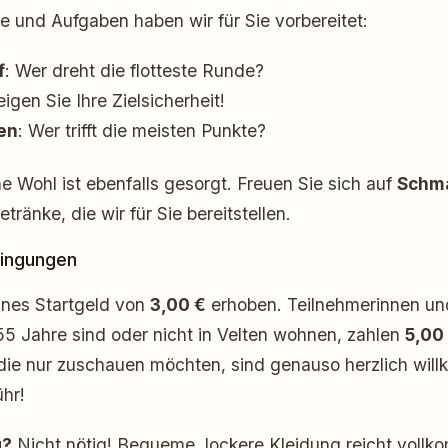
e und Aufgaben haben wir für Sie vorbereitet:
f
: Wer dreht die flotteste Runde?
eigen Sie Ihre Zielsicherheit!
en
: Wer trifft die meisten Punkte?
he Wohl ist ebenfalls gesorgt. Freuen Sie sich auf
Schma
tränke, die wir für Sie bereitstellen.
ingungen
eines Startgeld von
3,00 €
erhoben. Teilnehmerinnen un
 55 Jahre sind oder nicht in Velten wohnen, zahlen
5,00
 die nur zuschauen möchten, sind genauso herzlich wil
hr!
g?
Nicht nötig! Bequeme, lockere Kleidung reicht voll