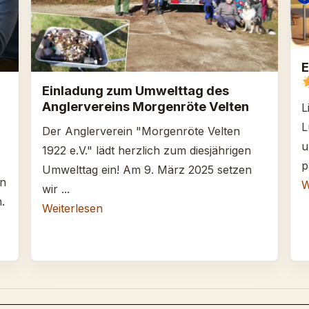
E
Einladung zum Umwelttag des
Anglervereins Morgenröte Velten
L
L
Der Anglerverein "Morgenröte Velten
u
1922 e.V." lädt herzlich zum diesjährigen
p
Umwelttag ein! Am 9. März 2025 setzen
en
W
wir ...
.
Weiterlesen