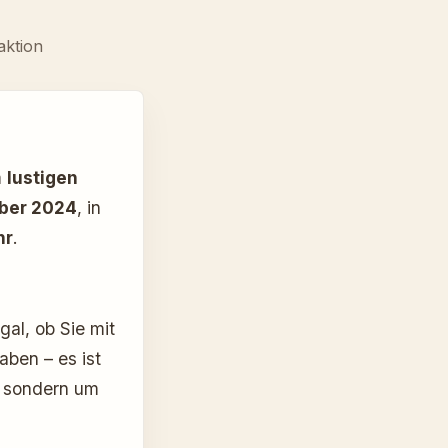
aktion
m
lustigen
mber 2024
, in
hr
.
al, ob Sie mit
ben – es ist
, sondern um