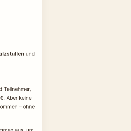
lzstullen
und
d Teilnehmer,
 €
. Aber keine
lkommen – ohne
kommen aus, um