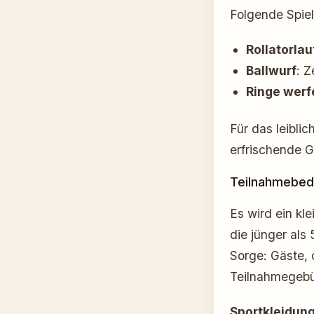
Folgende Spiel
Rollatorlau
Ballwurf
: Z
Ringe werf
Für das leiblic
erfrischende Ge
Teilnahmebed
Es wird ein kl
die jünger als
Sorge: Gäste,
Teilnahmegebü
Sportkleidun