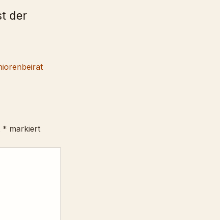
t der
niorenbeirat
t
*
markiert