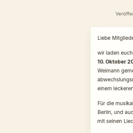
Veröffe
Liebe Mitglie
wir laden euch
10. Oktober 2
Weimann gemei
abwechslungsr
einem leckere
Für die musika
Berlin, und a
mit seinen Lie