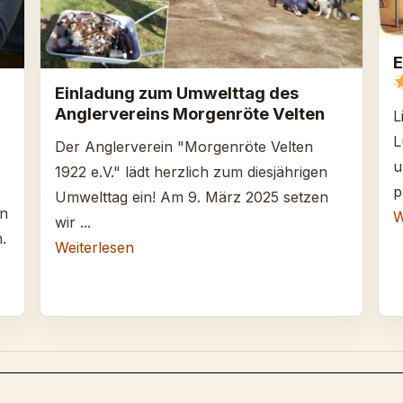
E
Einladung zum Umwelttag des
Anglervereins Morgenröte Velten
L
L
Der Anglerverein "Morgenröte Velten
u
1922 e.V." lädt herzlich zum diesjährigen
p
Umwelttag ein! Am 9. März 2025 setzen
en
W
wir ...
.
Weiterlesen