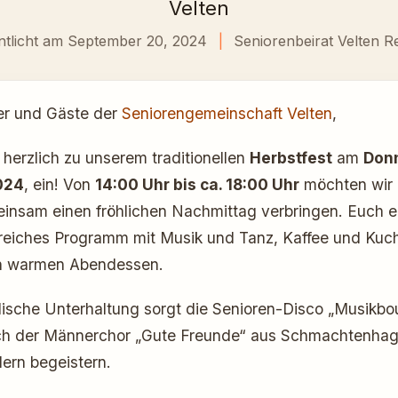
Velten
ntlicht am September 20, 2024
|
Seniorenbeirat Velten R
der und Gäste der
Seniorengemeinschaft Velten
,
 herzlich zu unserem traditionellen
Herbstfest
am
Don
024
, ein! Von
14:00 Uhr bis ca. 18:00 Uhr
möchten wir 
nsam einen fröhlichen Nachmittag verbringen. Euch er
eiches Programm mit Musik und Tanz, Kaffee und Kuc
n warmen Abendessen.
lische Unterhaltung sorgt die Senioren-Disco „Musikbo
uch der Männerchor „Gute Freunde“ aus Schmachtenhag
dern begeistern.