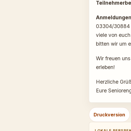
Teilnehmerbei
Anmeldunge
03304/30884 o
viele von euc
bitten wir um 
Wir freuen un
erleben!
Herzliche Grü
Eure Senioreng
Druckversion
LOKALE PERSPE