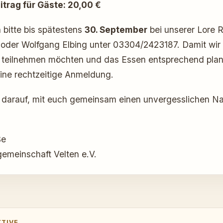
trag für Gäste: 20,00 €
n
bitte bis spätestens
30. September
bei unserer Lore R
der Wolfgang Elbing unter 03304/2423187. Damit wir 
h teilnehmen möchten und das Essen entsprechend pla
eine rechtzeitige Anmeldung.
s darauf, mit euch gemeinsam einen unvergesslichen N
ße
emeinschaft Velten e.V.
KTIVE