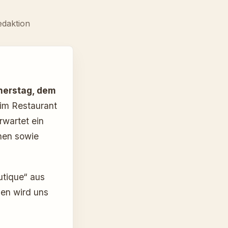
edaktion
nerstag, dem
im Restaurant
wartet ein
hen sowie
utique“ aus
en wird uns