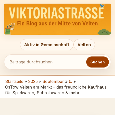
Zum
Beiträge
Inhalt
durchsuchen
springen
Aktiv in Gemeinschaft
Velten
Suchen
Startseite
2025
September
6.
OsTow Velten am Markt – das freundliche Kaufhaus
für Spielwaren, Schreibwaren & mehr