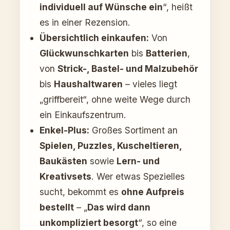
individuell auf Wünsche ein
“, heißt
es in einer Rezension.
Übersichtlich einkaufen:
Von
Glückwunschkarten
bis
Batterien
,
von
Strick-, Bastel- und Malzubehör
bis
Haushaltwaren
– vieles liegt
„griffbereit“, ohne weite Wege durch
ein Einkaufszentrum.
Enkel-Plus:
Großes Sortiment an
Spielen, Puzzles, Kuscheltieren,
Baukästen
sowie
Lern- und
Kreativsets
. Wer etwas Spezielles
sucht, bekommt es
ohne Aufpreis
bestellt
– „
Das wird dann
unkompliziert besorgt
“, so eine