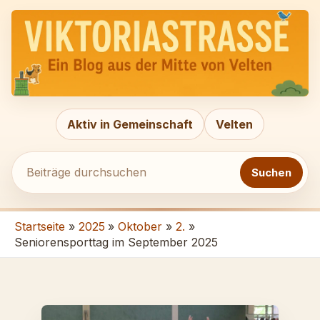
Zum
Beiträge
Inhalt
durchsuchen
springen
Aktiv in Gemeinschaft
Velten
Suchen
Startseite
2025
Oktober
2.
Seniorensporttag im September 2025